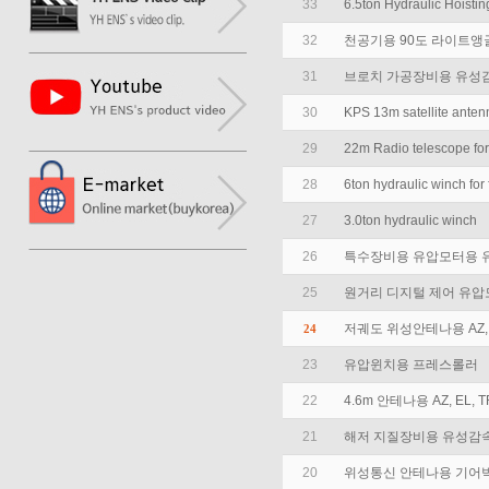
33
6.5ton Hydraulic Hoisti
32
천공기용 90도 라이트앵
31
브로치 가공장비용 유성
30
KPS 13m satellite anten
29
22m Radio telescope for
28
6ton hydraulic winch for f
27
3.0ton hydraulic winch
26
특수장비용 유압모터용 
25
원거리 디지털 제어 유압
저궤도 위성안테나용 AZ, 
24
23
유압윈치용 프레스롤러
22
4.6m 안테나용 AZ, EL,
21
해저 지질장비용 유성감
20
위성통신 안테나용 기어