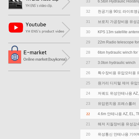
33
6.5ton Hydraulic Hoisti
32
천공기용 90도 라이트앵
31
브로치 가공장비용 유성
30
KPS 13m satellite anten
29
22m Radio telescope for
28
6ton hydraulic winch for f
27
3.0ton hydraulic winch
26
특수장비용 유압모터용 
25
원거리 디지털 제어 유압
24
저궤도 위성안테나용 AZ, 
23
유압윈치용 프레스롤러
4.6m 안테나용 AZ, EL,
22
21
해저 지질장비용 유성감
20
위성통신 안테나용 기어