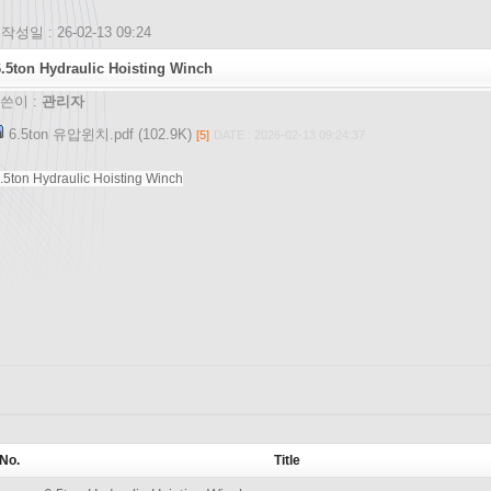
작성일 : 26-02-13 09:24
6.5ton Hydraulic Hoisting Winch
쓴이 :
관리자
6.5ton 유압윈치.pdf (102.9K)
[5]
DATE : 2026-02-13 09:24:37
.5ton Hydraulic Hoisting Winch
No.
Title