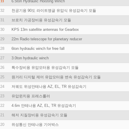
6.5ton Hydraulic Hoisting Winch
33
32
천공기용 90도 라이트앵글 유압식 유성감속기 모듈
31
브로치 가공장비용 유성감속기 모듈
30
KPS 13m satellite antennas for Gearbox
29
22m Radio telescope for planetary reducer
28
6ton hydraulic winch for free fall
27
3.0ton hydraulic winch
26
특수장비용 유압모터용 유성감속기 모듈
25
원거리 디지털 제어 유압모터용 변속 유성감속기 모듈
24
저궤도 위성안테나용 AZ, EL, TR 유성감속기
23
유압윈치용 프레스롤러
22
4.6m 안테나용 AZ, EL, TR 유성감속기
21
해저 지질장비용 유성감속기 모듈
20
위성통신 안테나용 기어박스