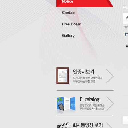
Notice
Contact
Free Board
글
Gallery
6